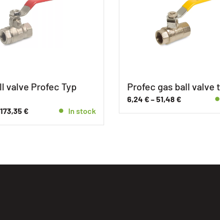
ll valve Profec Typ
Profec gas ball valve 
6,24
€
–
51,48
€
173,35
€
In stock