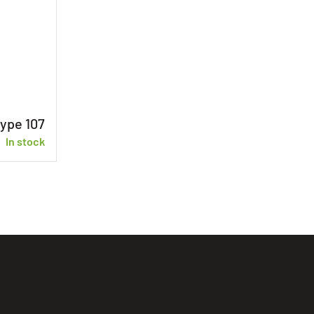
type 107
In stock